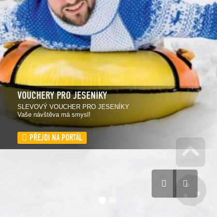
VOUCHERY PRO JESENÍKY
SLEVOVÝ VOUCHER PRO JESENÍKY
Vaše návštěva má smysl!
PŘEJDI NA PORTÁL
VÍCE INFORMACÍ
Go 
Mana